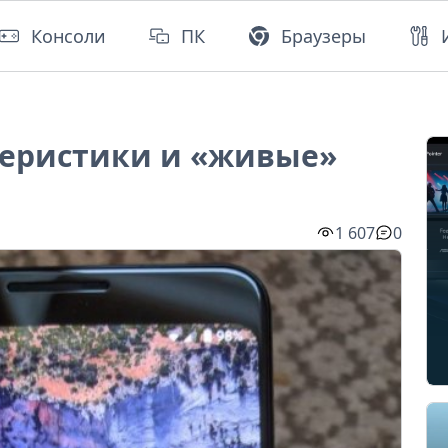
Консоли
ПК
Браузеры
ктеристики и «живые»
6
1 607
0