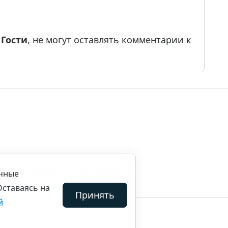
е
Гости
, не могут оставлять комментарии к
ила копирования материалов
ичные
Оставаясь на
Принять
й
ены.