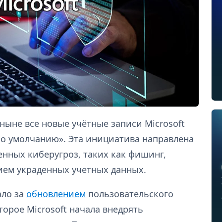
тныне все новые учётные записи Microsoft
по умолчанию». Эта инициатива направлена
енных киберугроз, таких как фишинг,
нием украденных учетных данных.
ало за
обновлением
пользовательского
торое Microsoft начала внедрять