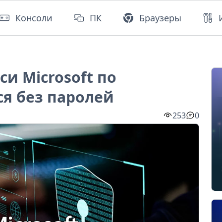
Консоли
ПК
Браузеры
и Microsoft по
я без паролей
253
0