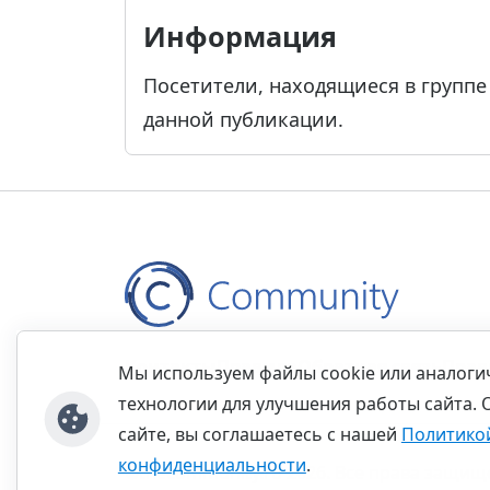
Информация
Посетители, находящиеся в групп
данной публикации.
Контакты
Правила
Обратная связь
Прав
Мы используем файлы cookie или аналог
технологии для улучшения работы сайта. 
сайте, вы соглашаетесь с нашей
Политико
конфиденциальности
.
©thecommunity.ru 2026. Все права защищ