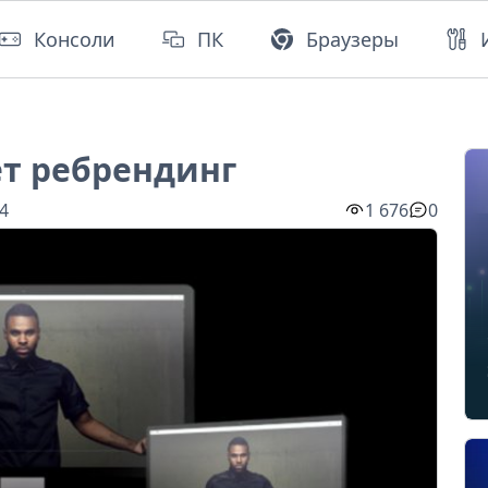
Консоли
ПК
Браузеры
ёт ребрендинг
04
1 676
0