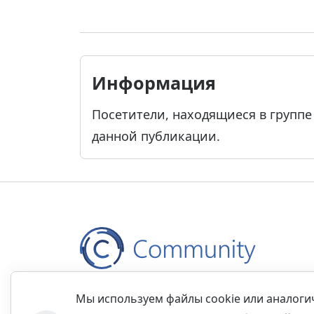
Информация
Посетители, находящиеся в групп
данной публикации.
Контакты
Правила
Обратная связь
Прав
Мы используем файлы cookie или аналог