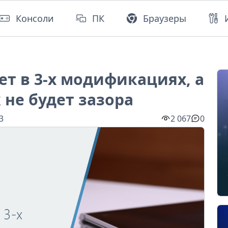
Консоли
ПК
Браузеры
дет в 3-х модификациях, а
 не будет зазора
3
2 067
0