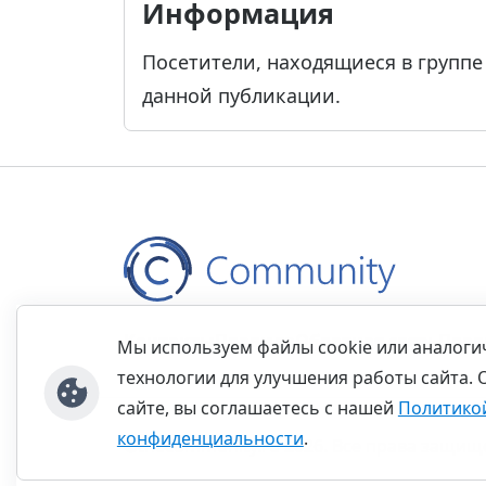
Информация
Посетители, находящиеся в групп
данной публикации.
Контакты
Правила
Обратная связь
Прав
Мы используем файлы cookie или аналог
технологии для улучшения работы сайта. 
сайте, вы соглашаетесь с нашей
Политико
конфиденциальности
.
©thecommunity.ru 2026. Все права защищ