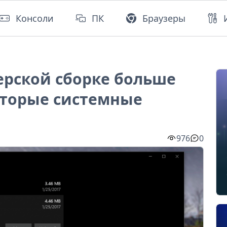
Консоли
ПК
Браузеры
ерской сборке больше
оторые системные
976
0