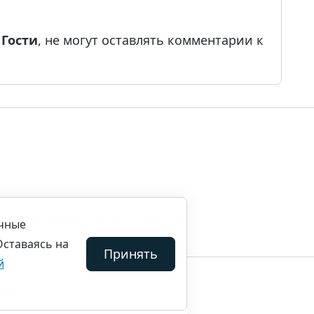
е
Гости
, не могут оставлять комментарии к
ила копирования материалов
ичные
Оставаясь на
Принять
й
ены.