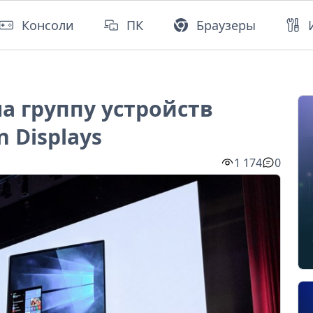
Консоли
ПК
Браузеры
ла группу устройств
n Displays
1 174
0