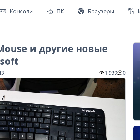
Консоли
ПК
Браузеры
 Mouse и другие новые
soft
43
1 939
0