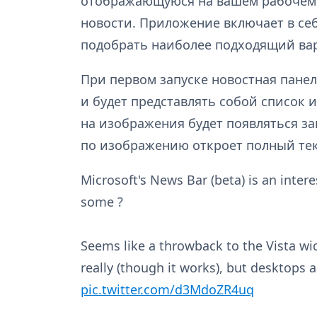
отображающуюся на вашем рабочем с
новости. Приложение включает в се
подобрать наиболее подходящий вар
При первом запуске новостная панел
и будет представлять собой список
на изображения будет появляться за
по изображению откроет полный тек
Microsoft's News Bar (beta) is an intere
some ?
Seems like a throwback to the Vista wi
really (though it works), but desktops 
pic.twitter.com/d3MdoZR4uq