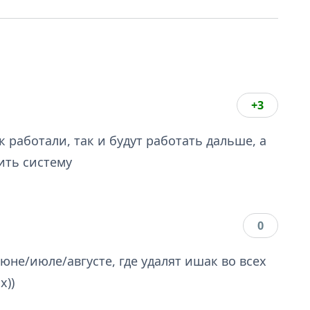
+3
 работали, так и будут работать дальше, а
ить систему
0
не/июле/августе, где удалят ишак во всех
х))