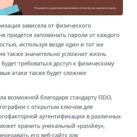
ризация зависела от физического
 не придётся запоминать пароли от каждого
остью, используя везде один и тот же
ия также значительно усложнит жизнь
 будет требоваться доступ к физическому
вые атаки также будет сложнее
ла возможной благодаря стандарту FIDO,
тографии с открытым ключом для
огофакторной аутентификации в различных
может хранить уникальный «passkey»,
ередавать его веб-сайту для