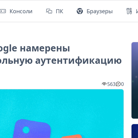
Консоли
ПК
Браузеры
oogle намерены
рольную аутентификацию
563
0