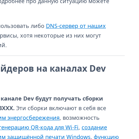
Подробнее про данную ситуацию можете
пользовать либо
DNS-сервер от наших
ервисы, хотя некоторые из них могут
ий.
йдеров на каналах Dev
канале Dev будут получать сборки
3XXX.
Эти сборки включают в себя все
им энергосбережения
, возможность
генерацию QR-кода для Wi-Fi
,
создание
им защищённой печати Windows
,
функцию