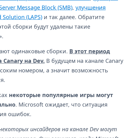
erver Message Block (SMB)
,
улучшения
 Solution (LAPS)
и так далее. Обратите
этой сборки будут удалены такие
».
чают одинаковые сборки.
В этот период
 Canary на Dev.
В будущем на канале Canary
ысоким номером, а значит возможность
я.
ках
некоторые популярные игры могут
ильно
. Microsoft ожидает, что ситуация
ния ошибок.
 некоторых инсайдеров на канале Dev могут