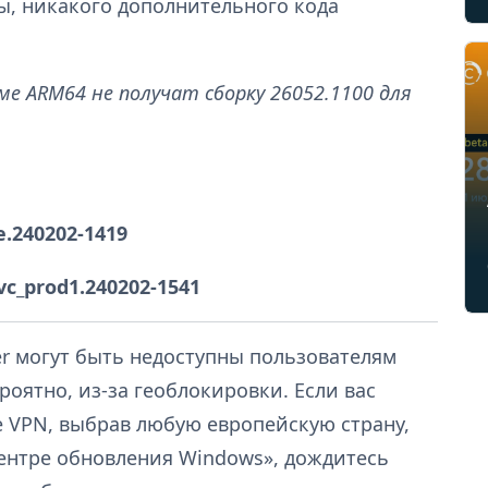
ы, никакого дополнительного кода
е ARM64 не получат сборку 26052.1100 для
e.240202-1419
svc_prod1.240202-1541
er могут быть недоступны пользователям
роятно, из-за геоблокировки. Если вас
е VPN, выбрав любую европейскую страну,
ентре обновления Windows», дождитесь