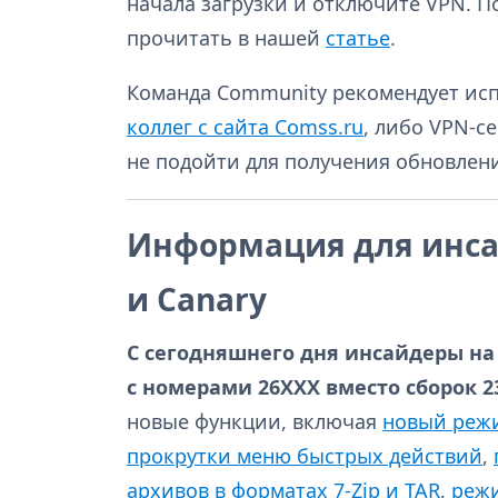
начала загрузки и отключите VPN. 
прочитать в нашей
статье
.
Команда Community рекомендует ис
коллег с сайта Comss.ru
, либо VPN-с
не подойти для получения обновлен
Информация для инса
и Canary
С сегодняшнего дня инсайдеры на 
с номерами 26XXX вместо сборок 2
новые функции, включая
новый реж
прокрутки меню быстрых действий
,
архивов в форматах 7-Zip и TAR
,
реж