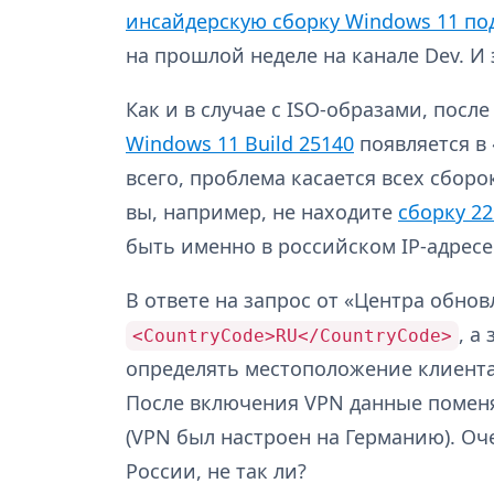
инсайдерскую сборку Windows 11 по
на прошлой неделе на канале Dev. И 
Как и в случае с ISO-образами, пос
Windows 11 Build 25140
появляется в
всего, проблема касается всех сборо
вы, например, не находите
сборку 22
быть именно в российском IP-адресе
В ответе на запрос от «Центра обно
, а
<CountryCode>RU</CountryCode>
определять местоположение клиента
После включения VPN данные помен
(VPN был настроен на Германию). Оч
России, не так ли?