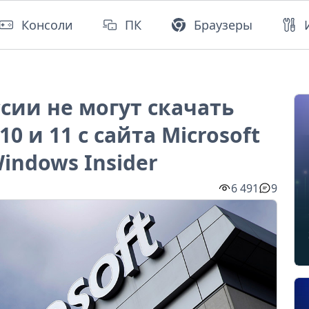
Консоли
ПК
Браузеры
сии не могут скачать
0 и 11 с сайта Microsoft
indows Insider
6 491
9