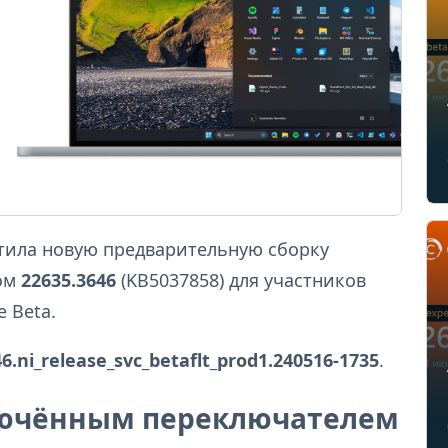
устила новую предварительную сборку
ром
22635.3646
(KB5037858) для участников
 Beta.
46.ni_release_svc_betaflt_prod1.240516-1735
.
лючённым переключателем