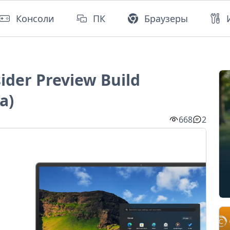
Консоли
ПК
Браузеры
ider Preview Build
a)
668
2