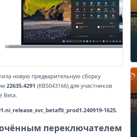
устила новую предварительную сборку
ром
22635.4291
(KB5043166) для участников
 Beta.
91.ni_release_svc_betaflt_prod1.240919-1625
.
лючённым переключателем