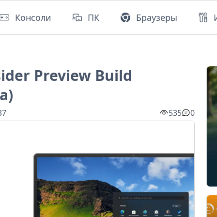
Консоли
ПК
Браузеры
ider Preview Build
a)
37
535
0