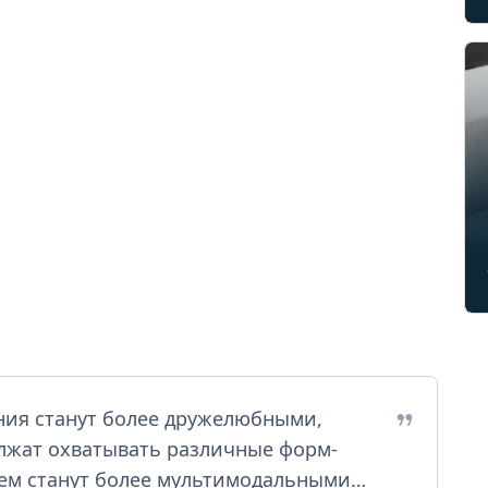
ния станут более дружелюбными,
лжат охватывать различные форм-
нем станут более мультимодальными…