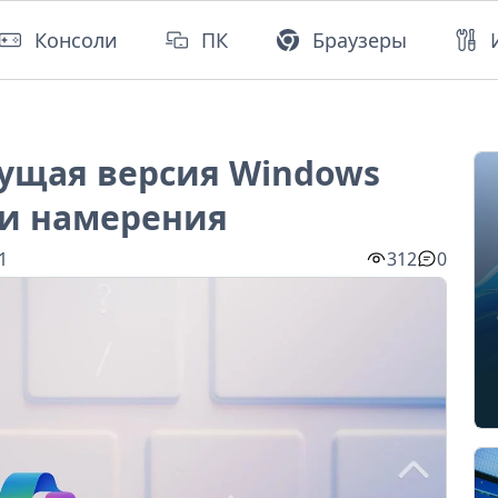
Консоли
ПК
Браузеры
дущая версия Windows
ши намерения
1
312
0