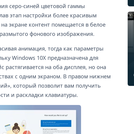
ния серо-синей цветовой гаммы
лав этап настройки более красивым
на экране контент помещается в белое
х размытого фонового изображения.
асивая анимация, тогда как параметры
льку Windows 10X предназначена для
с растягивается на оба дисплея, но она
ствах с одним экраном. В правом нижнем
ний», который позволит вам получить
сти и раскладки клавиатуры.