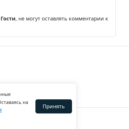
е
Гости
, не могут оставлять комментарии к
ила копирования материалов
ичные
Оставаясь на
Принять
й
ены.