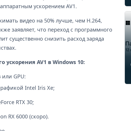
 аппаратным ускорением AV1.
жимать видео на 50% лучше, чем H.264,
также заявляет, что переход с программного
лит существенно снизить расход заряда
ствах.
о ускорения AV1 в Windows 10:
 или GPU:
рафикой Intel Iris Xe;
orce RTX 30;
n RX 6000 (скоро).
ее.