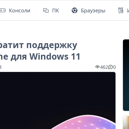
Консоли
ПК
Браузеры
кратит поддержку
e для Windows 11
8
462
0