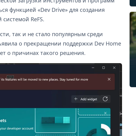
еской загрузки инструментов и программ
ься функцией «Dev Drive» для создания
й системой ReFS.
ти, так и не стало популярным среди
объявила о прекращении поддержки Dev Home
ает о причинах такого решения.