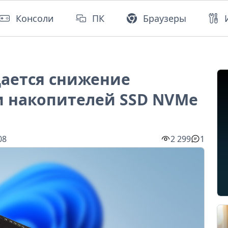
Консоли
ПК
Браузеры
дается снижение
 накопителей SSD NVMe
08
2 299
1