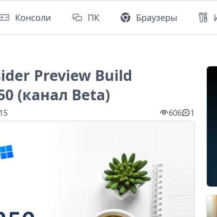
Консоли
ПК
Браузеры
ider Preview Build
50 (канал Beta)
:15
606
1