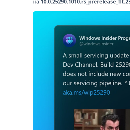
на
10.0.25290.1010.rs_prerelease_flt.