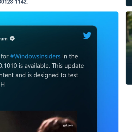
230128-1142
.