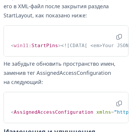
его в XML-файл после закрытия раздела
StartLayout, как показано ниже:
<
win11:
StartPins
>
<![CDATA[ <em>Your JSON 
Не забудьте обновить пространство имен,
заменив тег AssignedAccessConfiguration
на следующий:
<
AssignedAccessConfiguration
xmlns
=
”http:
Изменения и улучшения