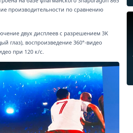
троена на базе флагманского Snapdragon 865
ние производительности по сравнению
ючение двух дисплеев с разрешением 3K
дый глаз), воспроизведение 360°-видео
део при 120 к/с.