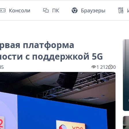
Консоли
ПК
Браузеры
ервая платформа
ости с поддержкой 5G
35
1 212
0