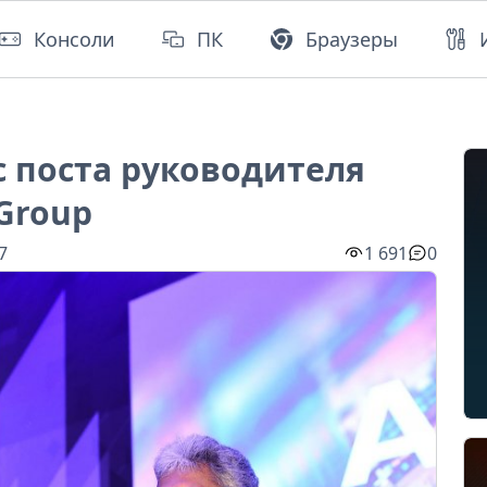
Консоли
ПК
Браузеры
с поста руководителя
 Group
7
1 691
0