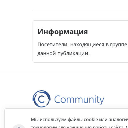
Информация
Посетители, находящиеся в групп
данной публикации.
Контакты
Правила
Обратная связь
Прав
Мы используем файлы cookie или аналог
технологии для улучшения работы сайта. 