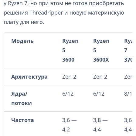
у Ryzen 7, но при этом не готов приобретать
решения Threadripper и новую материнскую
плату для него.
Модель
Ryzen
Ryzen
Ryz
5
5
7
3600
3600X
370
Архитектура
Zen 2
Zen 2
Zen 
Ядра/
6/12
6/12
8/16
потоки
Частота
3,6 —
3,8 —
3,6 
4,2
4,4
4,4