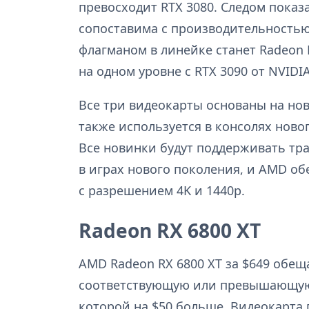
превосходит RTX 3080. Следом показа
сопоставима с производительностью R
флагманом в линейке станет Radeon R
на одном уровне с RTX 3090 от NVIDI
Все три видеокарты основаны на но
также используется в консолях нового
Все новинки будут поддерживать тр
в играх нового поколения, и AMD об
с разрешением 4K и 1440p.
Radeon RX 6800 XT
AMD Radeon RX 6800 XT за $649 обещ
соответствующую или превышающую 
которой на $50 больше. Видеокарта 