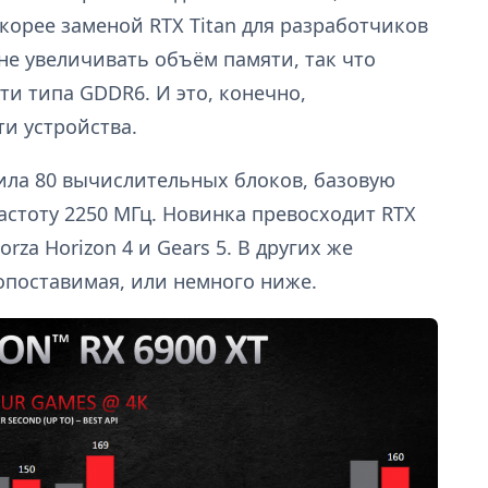
корее заменой RTX Titan для разработчиков
е увеличивать объём памяти, так что
яти типа GDDR6. И это, конечно,
и устройства.
ила 80 вычислительных блоков, базовую
частоту 2250 МГц. Новинка превосходит RTX
Forza Horizon 4 и Gears 5. В других же
опоставимая, или немного ниже.