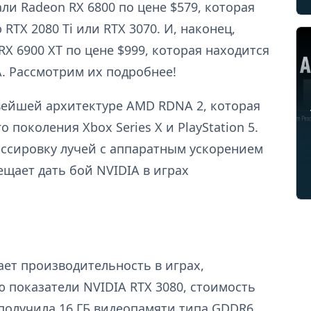
ли Radeon RX 6800 по цене $579, которая
TX 2080 Ti или RTX 3070. И, наконец,
X 6900 XT по цене $999, которая находится
A. Рассмотрим их подробнее!
вейшей архитектуре AMD RDNA 2, которая
 поколения Xbox Series X и PlayStation 5.
ассировку лучей с аппаратным ускорением
ещает дать бой NVIDIA в играх
ает производительность в играх,
показатели NVIDIA RTX 3080, стоимость
получила 16 ГБ видеопамяти типа GDDR6,