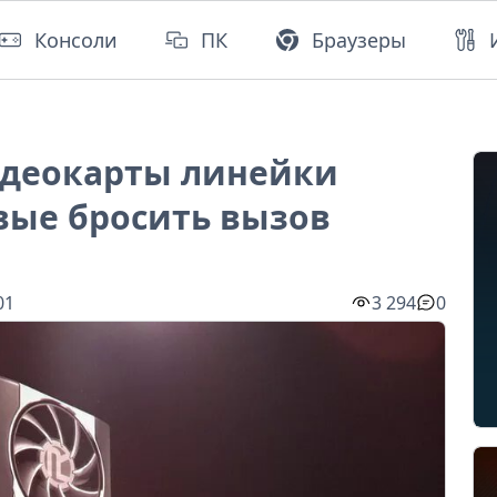
Консоли
ПК
Браузеры
идеокарты линейки
овые бросить вызов
01
3 294
0