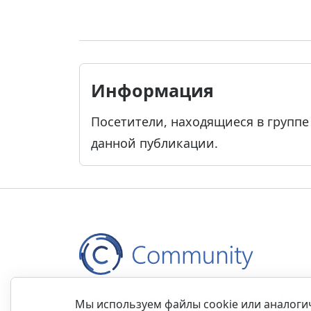
Информация
Посетители, находящиеся в групп
данной публикации.
Контакты
Правила
Обратная связь
Прав
Мы используем файлы cookie или аналог