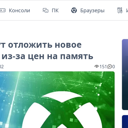
Консоли
ПК
Браузеры
гут отложить новое
из-за цен на память
02
151
0