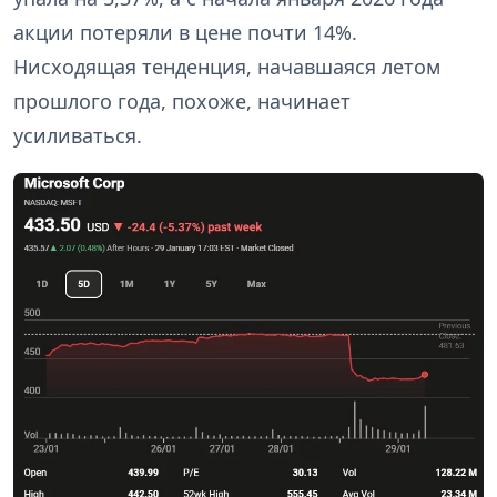
акции потеряли в цене почти 14%.
Нисходящая тенденция, начавшаяся летом
прошлого года, похоже, начинает
усиливаться.