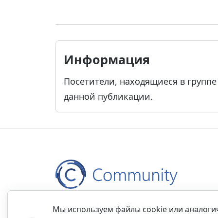
Информация
Посетители, находящиеся в групп
данной публикации.
Контакты
Правила
Обратная связь
Прав
Мы используем файлы cookie или аналог