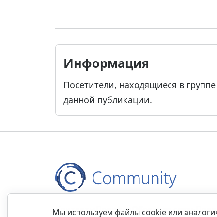
Информация
Посетители, находящиеся в групп
данной публикации.
Контакты
Правила
Обратная связь
Прав
Мы используем файлы cookie или аналог