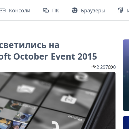
Консоли
ПК
Браузеры
асветились на
ft October Event 2015
2 297
0