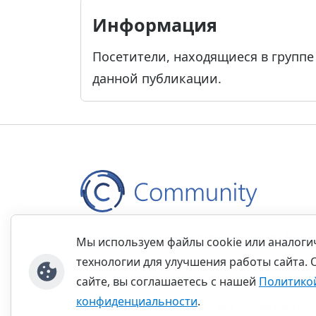
Информация
Посетители, находящиеся в групп
данной публикации.
Контакты
Правила
Обратная связь
Прав
Мы используем файлы cookie или аналог
технологии для улучшения работы сайта. 
сайте, вы соглашаетесь с нашей
Политико
конфиденциальности
.
©thecommunity.ru 2026. Все права защищ