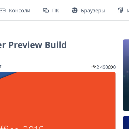
Консоли
ПК
Браузеры
er Preview Build
7
2 490
0