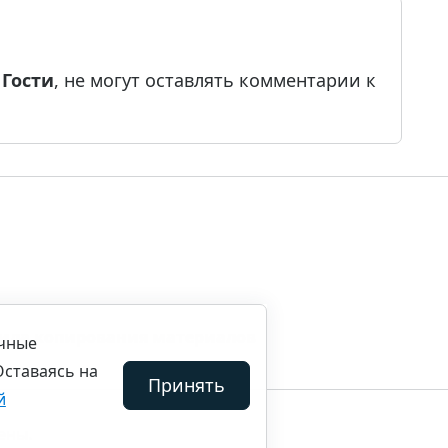
е
Гости
, не могут оставлять комментарии к
ила копирования материалов
ичные
Оставаясь на
Принять
й
ены.