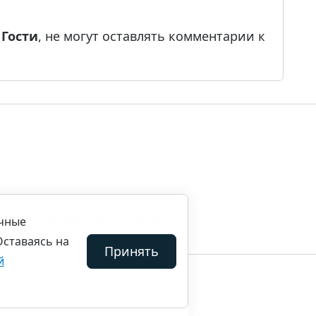
е
Гости
, не могут оставлять комментарии к
ила копирования материалов
ичные
Оставаясь на
Принять
й
ены.