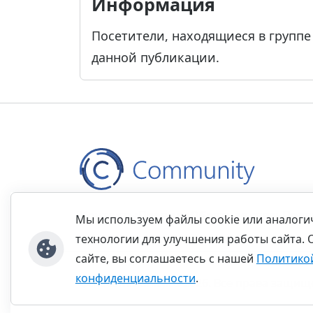
Информация
Посетители, находящиеся в групп
данной публикации.
Контакты
Правила
Обратная связь
Прав
Мы используем файлы cookie или аналог
технологии для улучшения работы сайта. 
сайте, вы соглашаетесь с нашей
Политико
конфиденциальности
.
©thecommunity.ru 2026. Все права защищ