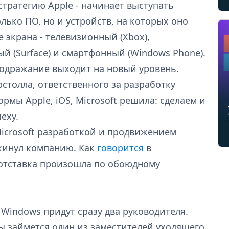
стратегию Apple - начинает выступать
лько ПО, но и устройств, на которых оно
е экрана - телевизионный (Xbox),
 (Surface) и смартфонный (Windows Phone).
 подражание выходит на новый уровень.
рстолла, ответственного за разработку
мы Apple, iOS, Microsoft решила: сделаем и
пеху.
icrosoft разработкой и продвижением
кинул компанию. Как
говорится
в
отставка произошла по обоюдному
Windows придут сразу два руководителя.
 займется один из заместителей уходящего