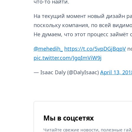
что-то найти.
На текущий момент новый дизайн ра
поскольку компания, по всей видимо
Не думаем, что этот процесс займёт 
@mehedih_
https://t.co/5vpDGjBqpV
no
pic.twitter.com/JgqImViW9j
— Isaac Daly (@DalyIsaac)
April 13, 201
Мы в соцсетях
Читайте свежие новости, полезные га