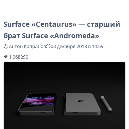
Surface «Centaurus» — старший
брат Surface «Andromeda»
Антон Капранов
03 декабря 2018 в 14:59
1 968
0