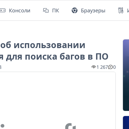
Консоли
ПК
Браузеры
а об использовании
 для поиска багов в ПО
8
1 267
0