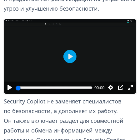
угроз и улучшению безопасности.
В
о
с
п
00:00
р
о
Security Copilot не заменяет специалистов
и
по безопасности, а дополняет их работу.
з
Он также включает раздел для совместной
в
е
работы и обмена информацией между
с
коллегами. Отмечается, что Security Copilot