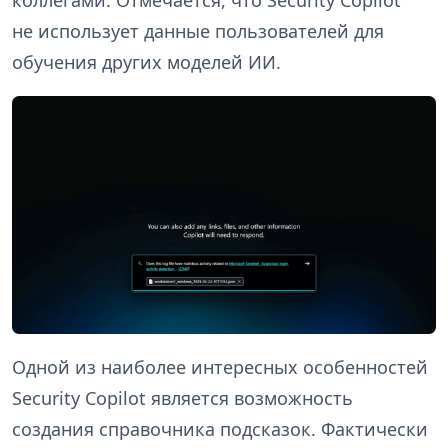
т
не использует данные пользователей для
и
обучения других моделей ИИ.
Одной из наиболее интересных особенностей
Security Copilot является возможность
создания справочника подсказок. Фактически