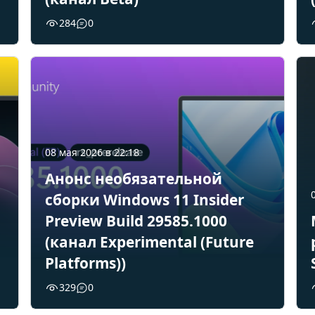
284
0
08 мая 2026 в 22:18
Анонс необязательной
сборки Windows 11 Insider
Preview Build 29585.1000
(канал Experimental (Future
Platforms))
329
0